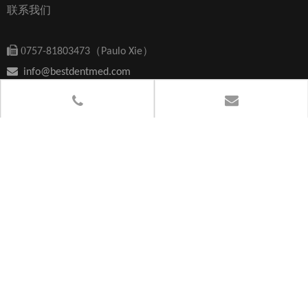
联系我们

0
757-81803473（Paulo Xie）

info@bestdentmed.com

佛山市南海区狮山镇罗村佛罗路华南创新产业园C座
联系邮箱:
LIKE