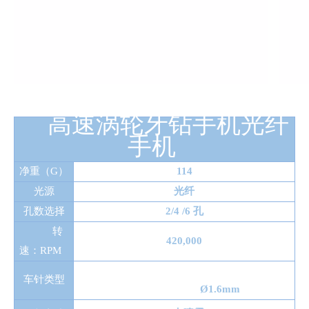
高速涡轮牙钻手机光纤
手机
净重（G）
114
光源
光纤
孔数选择
2/4 /6 孔
转
420,000
速：RPM
车针类型
Ø1.6mm